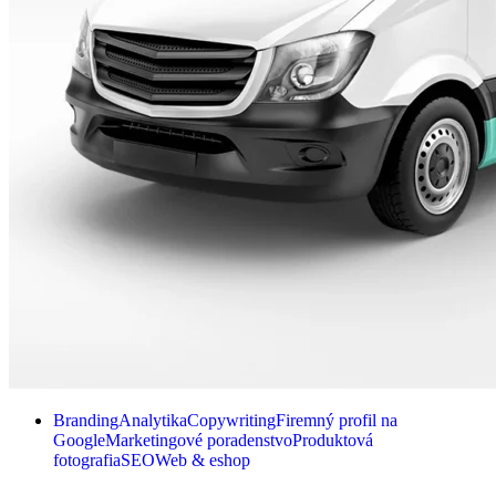
Branding
Analytika
Copywriting
Firemný profil na
Google
Marketingové poradenstvo
Produktová
fotografia
SEO
Web & eshop