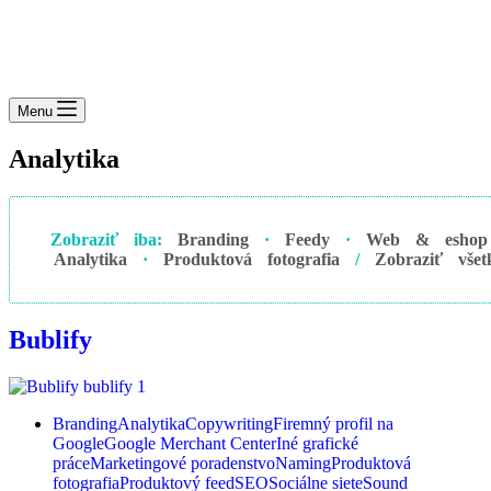
Menu
Analytika
Zobraziť iba:
Branding
·
Feedy
·
Web & eshop
Analytika
·
Produktová fotografia
/
Zobraziť všet
Bublify
Branding
Analytika
Copywriting
Firemný profil na
Google
Google Merchant Center
Iné grafické
práce
Marketingové poradenstvo
Naming
Produktová
fotografia
Produktový feed
SEO
Sociálne siete
Sound