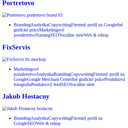
Portretovo
Branding
Analytika
Copywriting
Firemný profil na Google
Iné
grafické práce
Marketingové
poradenstvo
Naming
SEO
Sociálne siete
Web & eshop
FixServis
Marketingové
poradenstvo
Analytika
Branding
Copywriting
Firemný profil na
Google
Google Merchant Center
Iné grafické práce
Produktová
fotografia
Produktový feed
SEO
Sociálne siete
Jakub Hostacny
Branding
Analytika
Copywriting
Firemný profil na
Google
SEO
Web & eshop