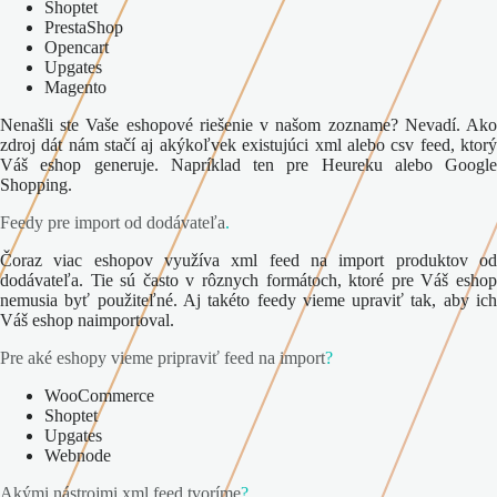
Shoptet
PrestaShop
Opencart
Upgates
Magento
Nenašli ste Vaše eshopové riešenie v našom zozname? Nevadí. Ako
zdroj dát nám stačí aj akýkoľvek existujúci xml alebo csv feed, ktorý
Váš eshop generuje. Napríklad ten pre Heureku alebo Google
Shopping.
Feedy pre import od dodávateľa
.
Čoraz viac eshopov využíva xml feed na import produktov od
dodávateľa. Tie sú často v rôznych formátoch, ktoré pre Váš eshop
nemusia byť použiteľné. Aj takéto feedy vieme upraviť tak, aby ich
Váš eshop naimportoval.
Pre aké eshopy vieme pripraviť feed na import
?
WooCommerce
Shoptet
Upgates
Webnode
Akými nástrojmi xml feed tvoríme
?