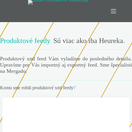
Skip
to
content
Produktové feedy
.
Sú viac ako iba Heureka
.
Produktový xml feed Vám vyladíme do posledného detailu.
Upravíme pre Vás importný aj exportný feed. Sme špecialisti
na Mergado.
Komu sme robili produktové xml feedy
?