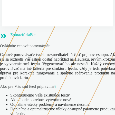
Zobraziť ďalšie
Ovládnite cenové porovnávače
.
Cenové porovnávače tvoria nezanedbateľnú časť príjmov eshopu. Ak
ste sa rozhodli Váš eshop dostať napríklad na Heureku, prvým krokom
je vytvorenie xml feedu. Vygenerovať ho ale nestačí. Každý cenový
porovnávač má iné kritériá pre štruktúru feedu, vždy je teda potrebná
úprava pre korektné fungovanie a správne spárovanie produktu na
produktovú kartu.
Ako pre Vás xml feed pripravíme
?
Skontrolujeme Vaše existujúce feedy.
Ak to bude potrebné, vytvoríme nové.
Odhalíme všetky problémy a navrhneme riešenie.
Doplníme a optimalizujeme všetky dostupné parametre produktu
vo feede.