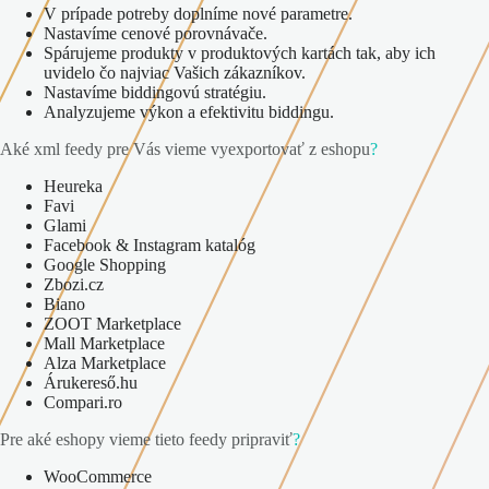
V prípade potreby doplníme nové parametre.
Nastavíme cenové porovnávače.
Spárujeme produkty v produktových kartách tak, aby ich
uvidelo čo najviac Vašich zákazníkov.
Nastavíme biddingovú stratégiu.
Analyzujeme výkon a efektivitu biddingu.
Aké xml feedy pre Vás vieme vyexportovať z eshopu
?
Heureka
Favi
Glami
Facebook & Instagram katalóg
Google Shopping
Zbozi.cz
Biano
ZOOT Marketplace
Mall Marketplace
Alza Marketplace
Árukereső.hu
Compari.ro
Pre aké eshopy vieme tieto feedy pripraviť
?
WooCommerce