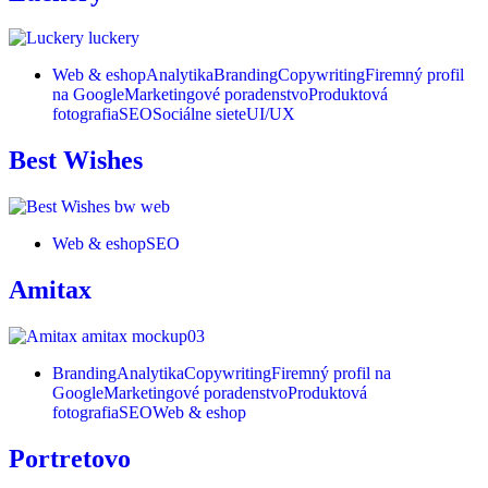
Web & eshop
Analytika
Branding
Copywriting
Firemný profil
na Google
Marketingové poradenstvo
Produktová
fotografia
SEO
Sociálne siete
UI/UX
Best Wishes
Web & eshop
SEO
Amitax
Branding
Analytika
Copywriting
Firemný profil na
Google
Marketingové poradenstvo
Produktová
fotografia
SEO
Web & eshop
Portretovo