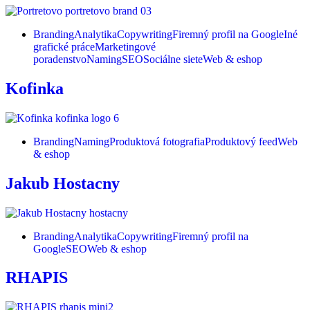
Branding
Analytika
Copywriting
Firemný profil na Google
Iné
grafické práce
Marketingové
poradenstvo
Naming
SEO
Sociálne siete
Web & eshop
Kofinka
Branding
Naming
Produktová fotografia
Produktový feed
Web
& eshop
Jakub Hostacny
Branding
Analytika
Copywriting
Firemný profil na
Google
SEO
Web & eshop
RHAPIS