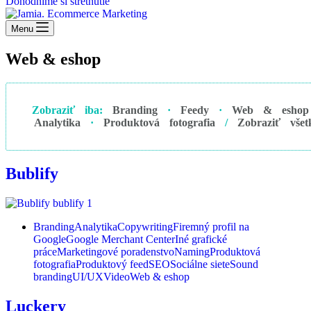
Dohodnime si stretnutie
Menu
Web & eshop
Zobraziť iba:
Branding
·
Feedy
·
Web & eshop
Analytika
·
Produktová fotografia
/
Zobraziť všet
Bublify
Branding
Analytika
Copywriting
Firemný profil na
Google
Google Merchant Center
Iné grafické
práce
Marketingové poradenstvo
Naming
Produktová
fotografia
Produktový feed
SEO
Sociálne siete
Sound
branding
UI/UX
Video
Web & eshop
Luckery