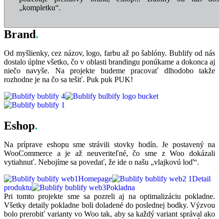
„kompletku“.
Brand
.
Od myšlienky, cez názov, logo, farbu až po šablóny. Bublify od nás
dostalo úplne všetko, čo v oblasti brandingu ponúkame a dokonca aj
niečo navyše. Na projekte budeme pracovať dlhodobo takže
rozhodne je na čo sa tešiť. Puk puk PUK!
Eshop
.
Na príprave eshopu sme strávili stovky hodín. Je postavený na
WooCommerce a je až neuveriteľné, čo sme z Woo dokázali
vytiahnuť. Nebojíme sa povedať, že ide o našu „vlajkovú loď“.
Homepage
Detail
produktu
Pokladna
Pri tomto projekte sme sa pozreli aj na optimalizáciu pokladne.
Všetky detaily pokladne boli doladené do poslednej bodky. Výzvou
bolo prerobiť varianty vo Woo tak, aby sa každý variant správal ako