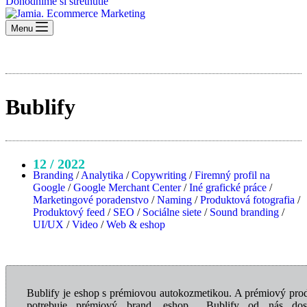
Dohodnime si stretnutie
Menu
Bublify
12 / 2022
Branding
/
Analytika
/
Copywriting
/
Firemný profil na
Google
/
Google Merchant Center
/
Iné grafické práce
/
Marketingové poradenstvo
/
Naming
/
Produktová fotografia
/
Produktový feed
/
SEO
/
Sociálne siete
/
Sound branding
/
UI/UX
/
Video
/
Web & eshop
Bublify je eshop s prémiovou autokozmetikou. A prémiový pro
potrebuje prémiový brand, eshop... Bublify od nás dos