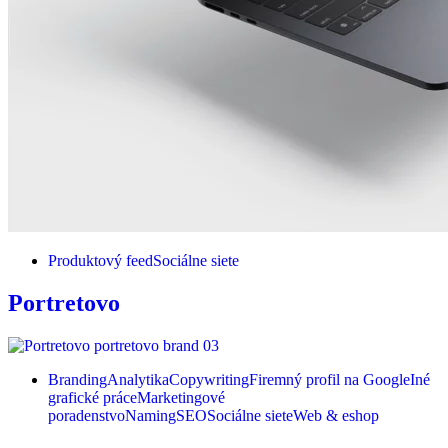
Produktový feed
Sociálne siete
Portretovo
Branding
Analytika
Copywriting
Firemný profil na Google
Iné
grafické práce
Marketingové
poradenstvo
Naming
SEO
Sociálne siete
Web & eshop