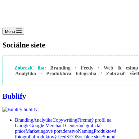
Menu
Sociálne siete
Zobraziť iba:
Branding
·
Feedy
·
Web & eshop
Analytika
·
Produktová fotografia
/
Zobraziť všet
Bublify
Branding
Analytika
Copywriting
Firemný profil na
Google
Google Merchant Center
Iné grafické
práce
Marketingové poradenstvo
Naming
Produktová
fotografia
Produktový feed
SEO
Sociálne siete
Sound