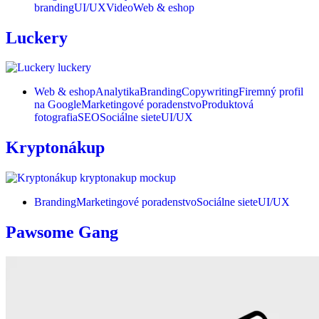
branding
UI/UX
Video
Web & eshop
Luckery
Web & eshop
Analytika
Branding
Copywriting
Firemný profil
na Google
Marketingové poradenstvo
Produktová
fotografia
SEO
Sociálne siete
UI/UX
Kryptonákup
Branding
Marketingové poradenstvo
Sociálne siete
UI/UX
Pawsome Gang