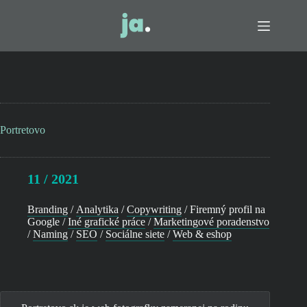
Skip
to
content
Portretovo
11 / 2021
Branding
/
Analytika
/
Copywriting
/
Firemný profil na
Google
/
Iné grafické práce
/
Marketingové poradenstvo
/
Naming
/
SEO
/
Sociálne siete
/
Web & eshop