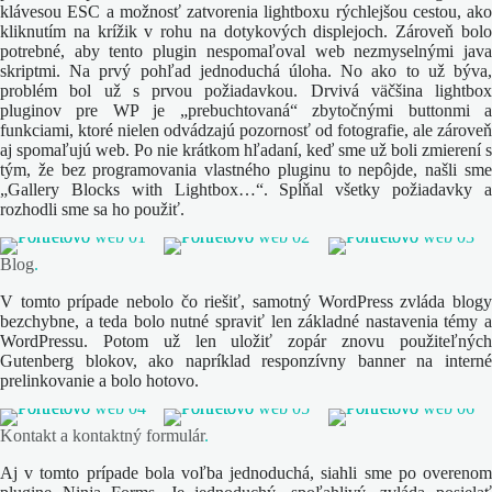
klávesou ESC a možnosť zatvorenia lightboxu rýchlejšou cestou, ako
kliknutím na krížik v rohu na dotykových displejoch. Zároveň bolo
potrebné, aby tento plugin nespomaľoval web nezmyselnými java
skriptmi. Na prvý pohľad jednoduchá úloha. No ako to už býva,
problém bol už s prvou požiadavkou. Drvivá väčšina lightbox
pluginov pre WP je „prebuchtovaná“ zbytočnými buttonmi a
funkciami, ktoré nielen odvádzajú pozornosť od fotografie, ale zároveň
aj spomaľujú web. Po nie krátkom hľadaní, keď sme už boli zmierení s
tým, že bez programovania vlastného pluginu to nepôjde, našli sme
„Gallery Blocks with Lightbox…“. Spĺňal všetky požiadavky a
rozhodli sme sa ho použiť.
Blog
.
V tomto prípade nebolo čo riešiť, samotný WordPress zvláda blogy
bezchybne, a teda bolo nutné spraviť len základné nastavenia témy a
WordPressu. Potom už len uložiť zopár znovu použiteľných
Gutenberg blokov, ako napríklad responzívny banner na interné
prelinkovanie a bolo hotovo.
Kontakt a kontaktný formulár
.
Aj v tomto prípade bola voľba jednoduchá, siahli sme po overenom