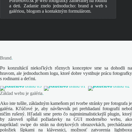
Portretovo.sk je web fotografky zameranej na rodinu
a deti. Zadanie znelo jednoducho: brand a web s
galériou, blogom a kontaktným formulárom.
Brand
.
Po konzultácií niekoľkých rôznych konceptov sme sa dohodli na
hravom, ale jednoduchom logu, ktoré dobre vystihuje prácu fotografky
s rodinami a deťmi.
Základ webu je galéria
.
Ako iste tušíte, základným kameňom pri tvorbe stránky pre fotografa je
galéria. Kľúčové je, aby návštevník pri prehliadaní fotografií nebol
ničím rušený. Hľadali sme preto čo najminimalistickejší plugin, ktorý
by zároveň spĺňal požiadavky na GUI moderného webu, ako
napríklad: swipe do strán na dotykových obrazovkách, prechádzanie
položiek šípkami na klávesnici, možnosť zatvorenia lightboxu